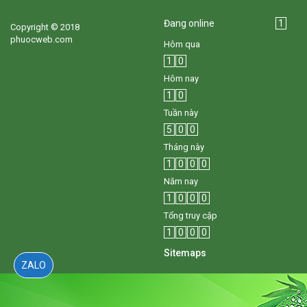
Đang online
1
Copyright © 2018
phuocweb.com
Hôm qua
1
0
Hôm nay
1
0
Tuần này
5
0
0
Tháng này
1
0
0
0
Năm nay
1
0
0
0
Tổng truy cập
1
0
0
0
Sitemaps
ZALO