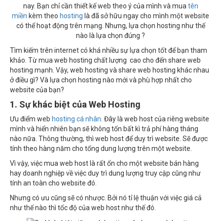
nay. Bạn chỉ cần thiết kế web theo ý của mình và mua
tên
miền
kèm theo
hosting
là đã sở hữu ngay cho mình một website
có thể hoạt động trên mạng. Nhưng, lựa chọn hosting như thế
nào là lựa chọn đúng ?
Tìm kiếm trên internet có khá nhiều sự lựa chọn tốt để bạn tham
khảo. Từ mua web hosting chất lượng cao cho đến share web
hosting mạnh. Vậy, web hosting và share web hosting khác nhau
ở điều gì? Và lựa chọn hosting nào mới và phù hợp nhất cho
website của bạn?
1. Sự khác biệt của Web Hosting
Ưu điểm web
hosting cá nhân
. Đây là web host của riêng website
mình và hiển nhiên bạn sẽ không tốn bất kì trả phí hàng tháng
nào nữa. Thông thường, thì web host để duy trì website. Sẽ được
tính theo hàng năm cho tổng dung lượng trên một website.
Vì vậy, việc mua web host là rất ổn cho một website bán hàng
hay doanh nghiệp về việc duy trì dung lượng truy cập cũng như
tính an toàn cho website đó.
Nhưng có ưu cũng sẽ có nhược. Bởi nó tỉ lệ thuận với việc giá cả
như thế nào thì tốc độ của web host như thế đó.