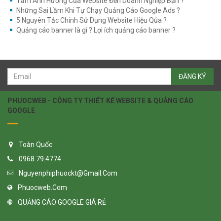
Tầm Ảnh Hưởng Của Website Đến Doanh Nghiệp Bạn ?
Những Sai Lầm Khi Tự Chạy Quảng Cáo Google Ads ?
5 Nguyên Tắc Chính Sử Dụng Website Hiệu Qủa ?
Quảng cáo banner là gì ? Lợi ích quảng cáo banner ?
ĐĂNG KÝ
PHUOCWEB - CÔNG TY THIẾT KẾ WEBSITE & QUẢNG CÁO
GOOGLE
Toàn Quốc
0968.79.4774
Nguyenphiphuockt@gmail.com
Phuocweb.com
QUẢNG CÁO GOOGLE GIÁ RẺ