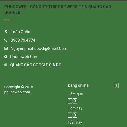
PHUOCWEB - CÔNG TY THIẾT KẾ WEBSITE & QUẢNG CÁO
GOOGLE
Toàn Quốc
0968.79.4774
Nguyenphiphuockt@gmail.com
Phuocweb.com
QUẢNG CÁO GOOGLE GIÁ RẺ
Đang online
1
Copyright © 2018
phuocweb.com
Hôm qua
1
0
Hôm nay
1
0
Tuần này