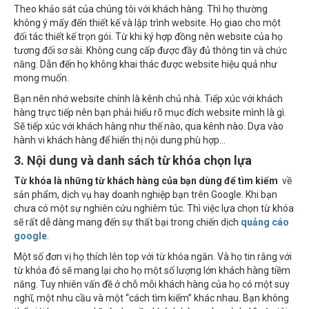
Theo khảo sát của chúng tôi với khách hàng. Thì họ thường
không ý mấy đến thiết kế và lập trình website. Họ giao cho một
đối tác thiết kế trọn gói. Từ khi ký hợp đồng nên website của họ
tương đối sơ sài. Không cung cấp được đầy đủ thông tin và chức
năng. Dẫn đến họ không khai thác được website hiệu quả như
mong muốn.
Bạn nên nhớ website chính là kênh chủ nhà. Tiếp xúc với khách
hàng trực tiếp nên bạn phải hiểu rõ mục đích website mình là gì.
Sẽ tiếp xúc với khách hàng như thế nào, qua kênh nào. Dựa vào
hành vi khách hàng để hiển thị nội dung phù hợp…
3. Nội dung và danh sách từ khóa chọn lựa
Từ khóa là những từ khách hàng của bạn dùng để tìm kiếm
về
sản phẩm, dịch vụ hay doanh nghiệp bạn trên Google. Khi bạn
chưa có một sự nghiên cứu nghiêm túc. Thì việc lựa chọn từ khóa
sẽ rất dễ dàng mang đến sự thất bại trong chiến dịch
quảng cáo
google
.
Một số đơn vị họ thích lên top với từ khóa ngắn. Và họ tin rằng với
từ khóa đó sẽ mang lại cho họ một số lượng lớn khách hàng tiềm
năng. Tuy nhiên vấn đề ở chỗ mỗi khách hàng của họ có một suy
nghĩ, một nhu cầu và một “cách tìm kiếm” khác nhau. Bạn không