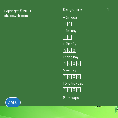
Đang online
1
Copyright © 2018
phuocweb.com
Hôm qua
1
0
Hôm nay
1
0
Tuần này
5
0
0
Tháng này
1
0
0
0
Năm nay
1
0
0
0
Tổng truy cập
1
0
0
0
Sitemaps
ZALO