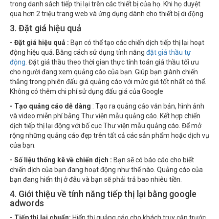
trong danh sách tiếp thị lại trên các thiết bị của họ. Khi họ duyệt
qua hơn 2 triệu trang web và ứng dụng dành cho thiết bị di động
3. Đặt giá hiệu quả
- Đặt giá hiệu quả :
Bạn có thể tạo các chiến dịch tiếp thị lại hoạt
động hiệu quả. Bằng cách sử dụng tính năng
đặt giá thầu tự
động
. Đặt giá thầu theo thời gian thực tính toán giá thầu tối ưu
cho người đang xem quảng cáo của bạn. Giúp bạn giành chiến
thắng trong phiên đấu giá quảng cáo với mức giá tốt nhất có thể.
Không có thêm chi phí sử dụng đấu giá của Google
- Tạo quảng cáo dễ dàng
: Tạo ra quảng cáo văn bản, hình ảnh
và video miễn phí bằng Thư viện mẫu quảng cáo. Kết hợp chiến
dịch tiếp thị lại động với bố cục Thư viện mẫu quảng cáo. Để mở
rộng những quảng cáo đẹp trên tất cả các sản phẩm hoặc dịch vụ
của bạn.
- Số liệu thống kê về chiến dịch :
Bạn sẽ có báo cáo cho biết
chiến dịch của bạn đang hoạt động như thế nào. Quảng cáo của
bạn đang hiển thị ở đâu và bạn sẽ phải trả bao nhiêu tiền.
4. Giới thiệu về tính năng tiếp thị lại bằng google
adwords
- Tiếp thị lại chuẩn:
Hiển thị quảng cáo cho khách truy cập trước