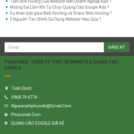
Tầm Ảnh Hưởng Của Website Đến Doanh Nghiệp Bạn ?
Những Sai Lầm Khi Tự Chạy Quảng Cáo Google Ads ?
Sự khác biệt giữa Web Hosting và Share Web Hosting ?
5 Nguyên Tắc Chính Sử Dụng Website Hiệu Qủa ?
ĐĂNG KÝ
PHUOCWEB - CÔNG TY THIẾT KẾ WEBSITE & QUẢNG CÁO
GOOGLE
Toàn Quốc
0968.79.4774
Nguyenphiphuockt@gmail.com
Phuocweb.com
QUẢNG CÁO GOOGLE GIÁ RẺ