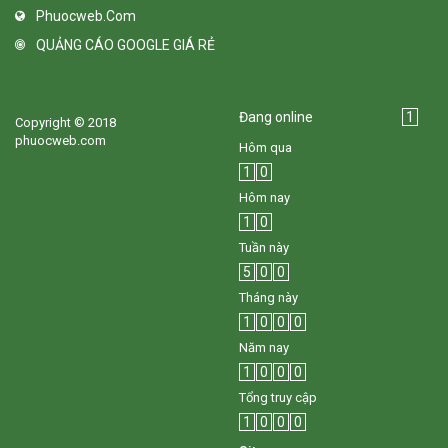
Phuocweb.com
QUẢNG CÁO GOOGLE GIÁ RẺ
Đang online
1
Copyright © 2018
phuocweb.com
Hôm qua
1
0
Hôm nay
1
0
Tuần này
5
0
0
Tháng này
1
0
0
0
Năm nay
1
0
0
0
Tổng truy cập
1
0
0
0