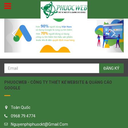
Previous
Next
ĐĂNG KÝ
PHUOCWEB - CÔNG TY THIẾT KẾ WEBSITE & QUẢNG CÁO
GOOGLE
Toàn Quốc
0968.79.4774
Nguyenphiphuockt@gmail.com