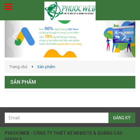
Previous
Next
Trang chủ
Sản phẩm
SẢN PHẨM
ĐĂNG KÝ
PHUOCWEB - CÔNG TY THIẾT KẾ WEBSITE & QUẢNG CÁO
GOOGLE