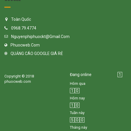
Toàn Quốc
0968.79.4774
Nguyenphiphuockt@gmail.com
Phuocweb.com
QUẢNG CÁO GOOGLE GIÁ RẺ
Đang online
1
Copyright © 2018
phuocweb.com
Hôm qua
1
0
Hôm nay
1
0
Tuần này
5
0
0
Tháng này